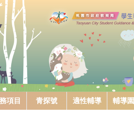
中心簡介
務項目
青探號
適性輔導
輔導
以下簡稱本市)移入人口眾多，城鄉差距明顯，嚴重適應困難學
家庭問題複雜度提。有鑑於此，桃園市政府仍配合教育部政策
十條設置專任專業輔導人員，並於100年8月1日成立「桃園縣
自103年12月25日升格為直轄市後，改名為「桃園市學生輔