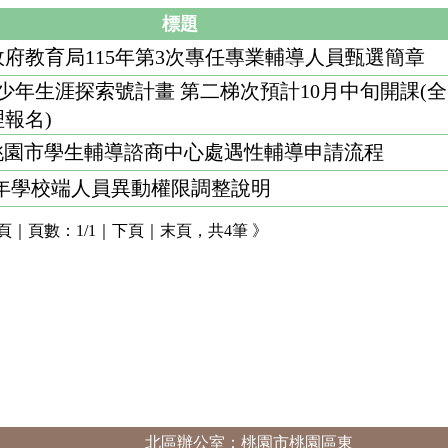
協助本市各高中職及國中小推動學學校三級輔導工作，以建構
標題
境。
府教育局115年第3次專任專業輔導人員甄選簡章
青少年生涯探索號計畫 第二梯次預計10月中旬開課(全
報名)
 桃園市學生輔導諮商中心處遇性輔導申請流程
學年學校端人員異動權限調整說明
頁
｜
頁數：
1/1
｜
下頁
｜
末頁，
共4筆
》
北區辦公室：桃園市桃園區東